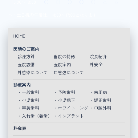
15:00〜18:30
○
○
○
○
○
△
△
△：土日祝の午後は、14:30〜17:00となります
HOME
医院のご案内
診療方針
当院の特徴
院長紹介
医院設備
医院案内
外安全
外感染について
口管強について
診療案内
・一般歯科
・予防歯科
・歯周病
・小児歯科
・小児矯正
・矯正歯科
・審美歯科
・ホワイトニング
・口腔外科
・入れ歯（義歯）
・インプラント
料金表