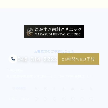
お電話でのご予約はこちら
042-314-2222
24時間WEB予約
〒183-0056
東京都府中市寿町２丁目４−４２ コープ府中寿町店 ３Ｆ
診療時間
月
火
水
木
金
土
日
09:00〜13:30
○
○
○
○
○
○
○